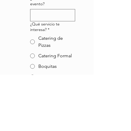
evento?
¿Qué servicio te
interesa?
*
Catering de
Pizzas
Catering Formal
Boquitas
Lunch Boxes
Coffee Break
Lasaña Dinner
Barra de
Cocteleria
¿Qué servicios
adicionales necesitas?