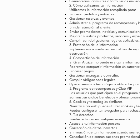
Comentarios, consultas o formularios enviado
2. Cómo utilizamos tu información
Utilizamos la información recopilada para:
Procesar pedidos y entregas.
Gestionar reservas y eventos.
Administrar el programa de recompensas y be
Brindar atención al cliente.
Enviar promociones, noticias y comunicacion
Mejorar nuestros productos, servicios y expe
Cumplir con obligaciones legales aplicables.
3. Protección de la información
Implementamos medidas razonables de segurid
destrucción.
4. Compartición de información
El Gran Alcázar no vende ni alquila informaci
Podremos compartir información únicamente 
Procesar pagos.
Gestionar entregas a domicilio.
Cumplir obligaciones legales.
Operar servicios tecnológicos utilizados por 
5. Programa de recompensas y Club VIP
Los usuarios que participen en el programa 
administrar dichos beneficios y ofrecer prom
6. Cookies y tecnologías similares
Nuestro sitio web puede utilizar cookies y tec
Puedes configurar tu navegador para rechazar
7. Tus derechos
Puedes solicitar en cualquier momento:
Acceso a tu información personal.
Corrección de datos inexactos.
Eliminación de tu información cuando sea le
Cancelación de comunicaciones promocional