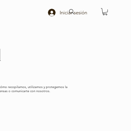
Iniciar sesión
d
e cómo recopilamos, utilizamos y protegemos la
pensas o comunicarte con nosotros.