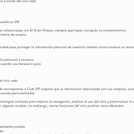
s a través del sitio web.
neficios VIP.
es relacionadas con El Gran Alcázar, siempre que hayas otorgado tu consentimiento.
riencia de usuario.
ad para proteger la información personal de nuestros clientes contra accesos no autori
ón personal a terceros.
cuando sea necesario para:
el sitio web.
de recompensas o Club VIP aceptan que la información relacionada con sus compras, acum
ociones personalizadas.
nologías similares para mejorar la navegación, analizar el uso del sitio y personalizar la 
 algunas cookies; sin embargo, ciertas funciones del sitio podrían verse afectadas.
galmente posible.
es.