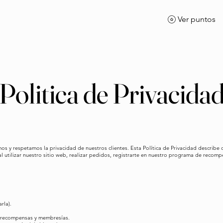
Ver puntos
Inicio
Menú
Ordena en línea
More
Politica de Privacida
mos y respetamos la privacidad de nuestros clientes. Esta Política de Privacidad describ
 utilizar nuestro sitio web, realizar pedidos, registrarte en nuestro programa de recom
rla).
e recompensas y membresías.